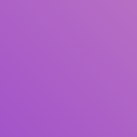
Pengarang
Subjek
ISBN/ISSN
Tipe Koleksi
Lokasi
GMD
Cari