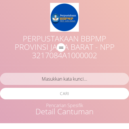
PERPUSTAKAAN BBPMP
PROVINSI JAWA BARAT - NPP
3217084A1000002
CARI
Pencarian Spesifik
Detail Cantuman