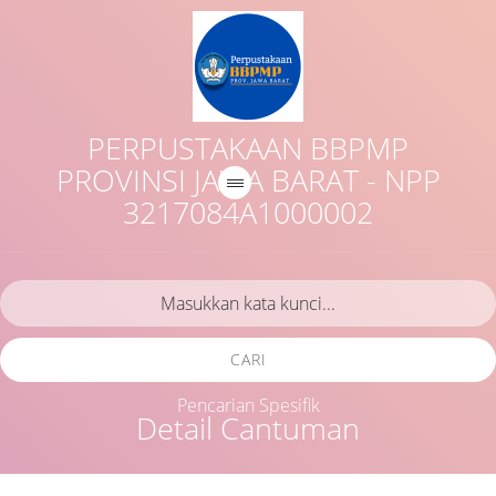
PERPUSTAKAAN BBPMP
PROVINSI JAWA BARAT - NPP
3217084A1000002
CARI
Pencarian Spesifik
Detail Cantuman