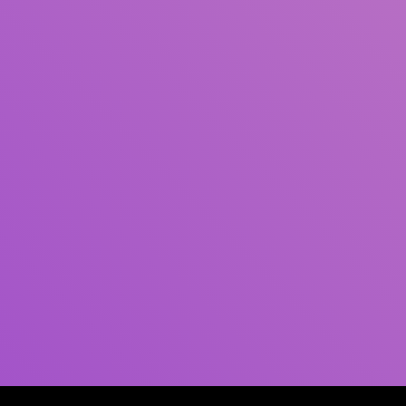
Pengarang
Subjek
ISBN/ISSN
Tipe Koleksi
Lokasi
GMD
Cari