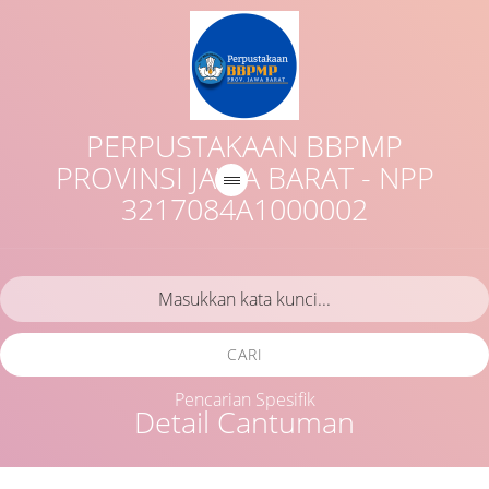
PERPUSTAKAAN BBPMP
PROVINSI JAWA BARAT - NPP
3217084A1000002
CARI
Pencarian Spesifik
Detail Cantuman