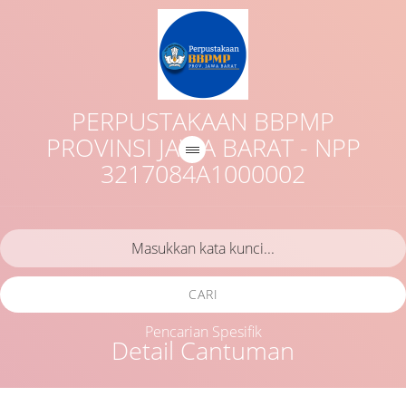
PERPUSTAKAAN BBPMP
PROVINSI JAWA BARAT - NPP
3217084A1000002
CARI
Pencarian Spesifik
Detail Cantuman