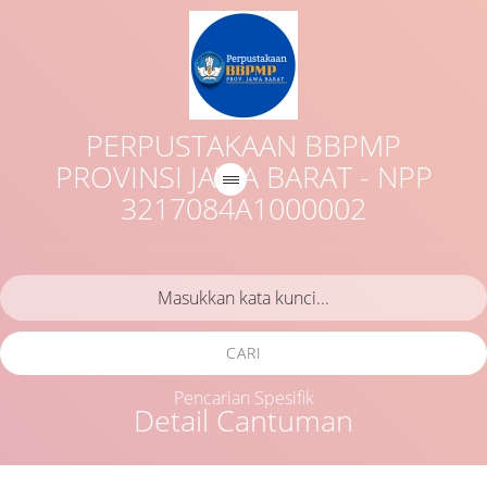
PERPUSTAKAAN BBPMP
PROVINSI JAWA BARAT - NPP
3217084A1000002
CARI
Pencarian Spesifik
Detail Cantuman