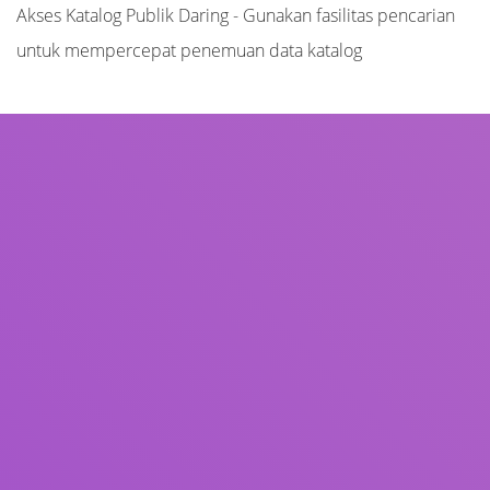
Akses Katalog Publik Daring - Gunakan fasilitas pencarian
untuk mempercepat penemuan data katalog
Judul
Pengarang
Subjek
ISBN/ISSN
Tipe Koleksi