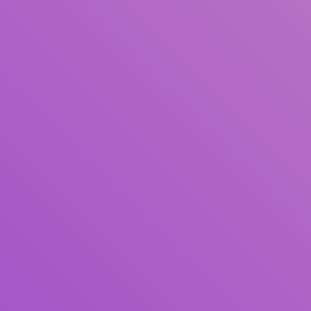
Judul
Pengarang
Subjek
ISBN/ISSN
Tipe Koleksi
Lokasi
GMD