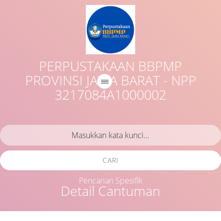
PERPUSTAKAAN BBPMP
PROVINSI JAWA BARAT - NPP
3217084A1000002
CARI
Pencarian Spesifik
Detail Cantuman