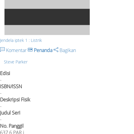
Jendela iptek 1 : Listrik
Komentar
Penanda
Bagikan
Steve Parker
Edisi
-
ISBN/ISSN
-
Deskripsi Fisik
-
Judul Seri
-
No. Panggil
637.6 PAR i