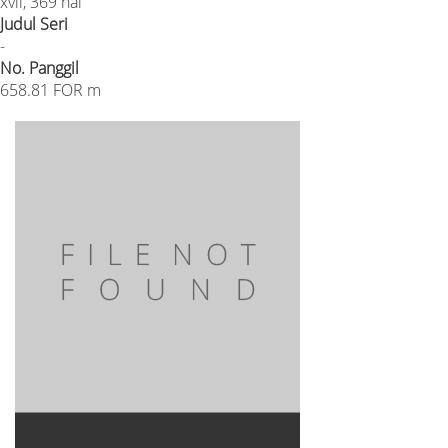
xvii, 369 hal
Judul Seri
-
No. Panggil
658.81 FOR m