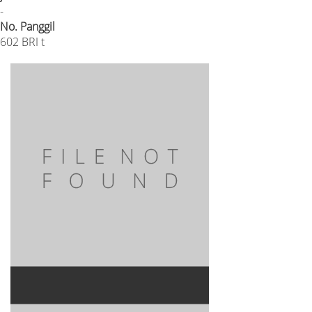
-
No. Panggil
602 BRI t