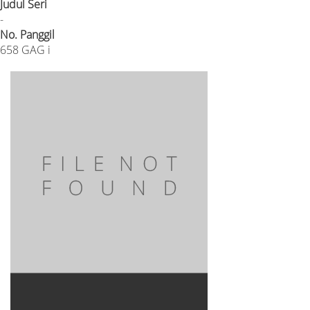
Judul Seri
-
No. Panggil
658 GAG i