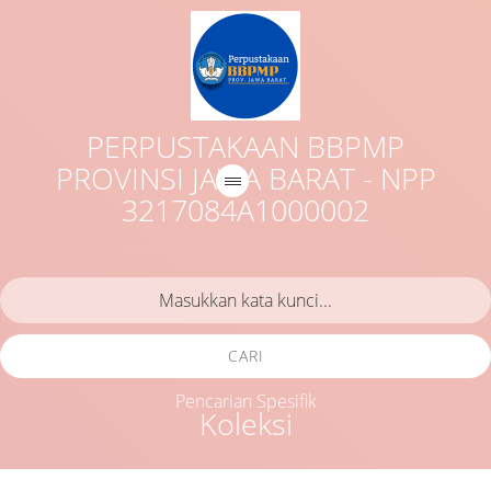
PERPUSTAKAAN BBPMP
PROVINSI JAWA BARAT - NPP
3217084A1000002
CARI
Pencarian Spesifik
Koleksi