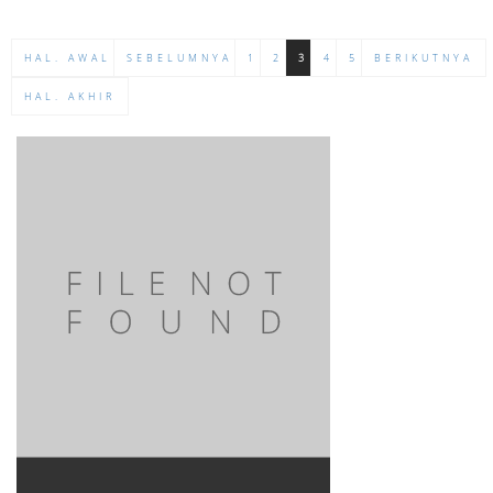
HAL. AWAL
SEBELUMNYA
1
2
3
4
5
BERIKUTNYA
HAL. AKHIR