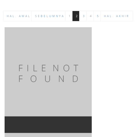
HAL. AWAL
SEBELUMNYA
1
2
3
4
5
HAL. AKHIR