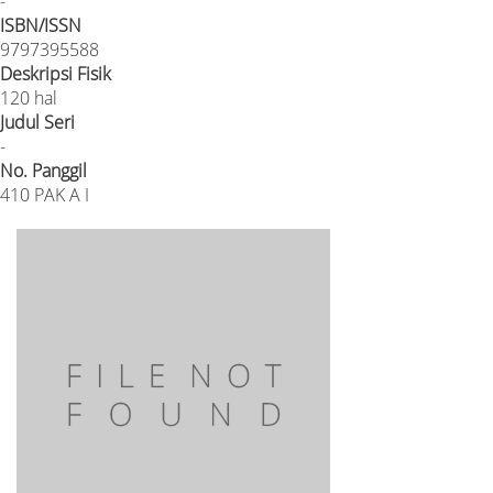
-
ISBN/ISSN
9797395588
Deskripsi Fisik
120 hal
Judul Seri
-
No. Panggil
410 PAK A I