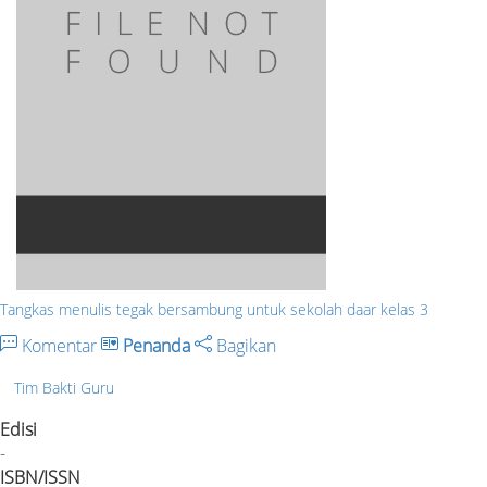
Tangkas menulis tegak bersambung untuk sekolah daar kelas 3
Komentar
Penanda
Bagikan
Tim Bakti Guru
Edisi
-
ISBN/ISSN