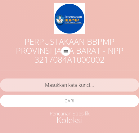
PERPUSTAKAAN BBPMP
PROVINSI JAWA BARAT - NPP
3217084A1000002
CARI
Pencarian Spesifik
Koleksi