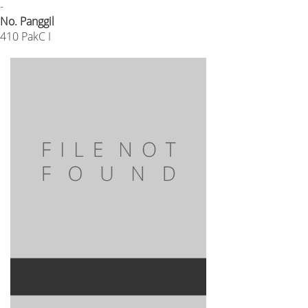
-
No. Panggil
410 PakC I