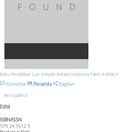
Buku Pendidikan Luar Sekolah Bahasa Indonesia Paket A Kelas 6
Komentar
Penanda
Bagikan
Reni Syafril D.
Edisi
-
ISBN/ISSN
979 24 1612 9