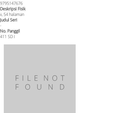
9795147676
Deskripsi Fisik
v, 54 halaman
Judul Seri
-
No. Panggil
411 SD I