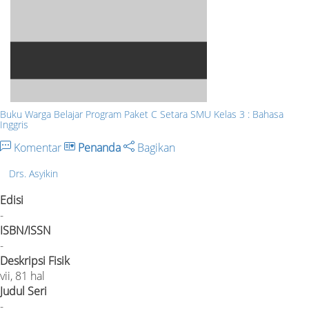
Buku Warga Belajar Program Paket C Setara SMU Kelas 3 : Bahasa
Inggris
Komentar
Penanda
Bagikan
Drs. Asyikin
Edisi
-
ISBN/ISSN
-
Deskripsi Fisik
vii, 81 hal
Judul Seri
-