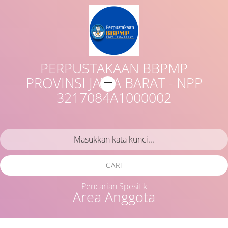
PERPUSTAKAAN BBPMP
PROVINSI JAWA BARAT - NPP
3217084A1000002
CARI
Pencarian Spesifik
Area Anggota