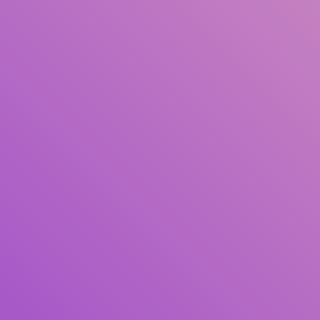
Judul
Pengarang
Subjek
ISBN/ISSN
Tipe Koleksi
Lokasi
GMD