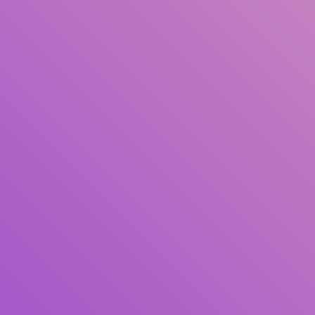
Judul
Pengarang
Subjek
ISBN/ISSN
Tipe Koleksi
Lokasi
GMD