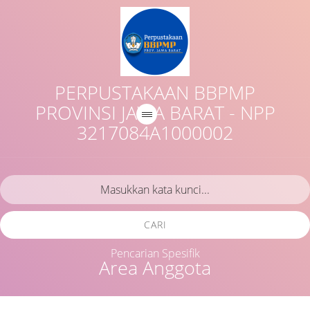
PERPUSTAKAAN BBPMP
PROVINSI JAWA BARAT - NPP
3217084A1000002
CARI
Pencarian Spesifik
Area Anggota