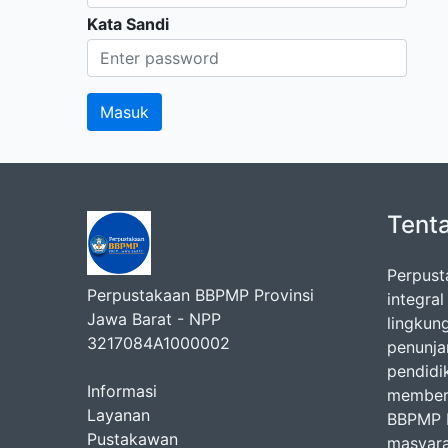
Kata Sandi
Tent
Perpust
Perpustakaan BBPMP Provinsi
integra
Jawa Barat - NPP
lingkun
3217084A1000002
penunj
pendidi
Informasi
memberi
Layanan
BBPMP P
Pustakawan
masyara