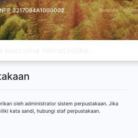
 - NPP 3217084A1000002
Beranda
Inform
takaan
ikan oleh administrator sistem perpustakaan. Jika
ki kata sandi, hubungi staf perpustakaan.