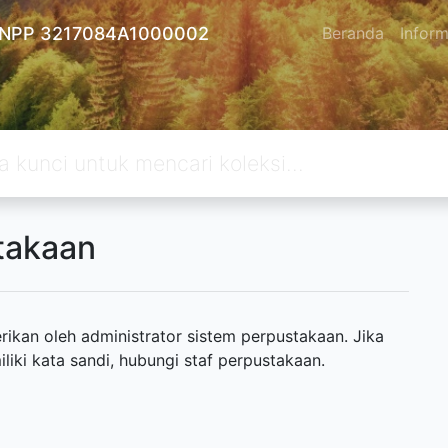
 - NPP 3217084A1000002
Beranda
Inform
takaan
ikan oleh administrator sistem perpustakaan. Jika
ki kata sandi, hubungi staf perpustakaan.