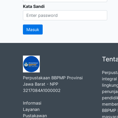
Kata Sandi
Tent
Perpust
Perpustakaan BBPMP Provinsi
integra
Jawa Barat - NPP
lingkun
3217084A1000002
penunj
pendidi
Informasi
memberi
Layanan
BBPMP P
Pustakawan
masyara