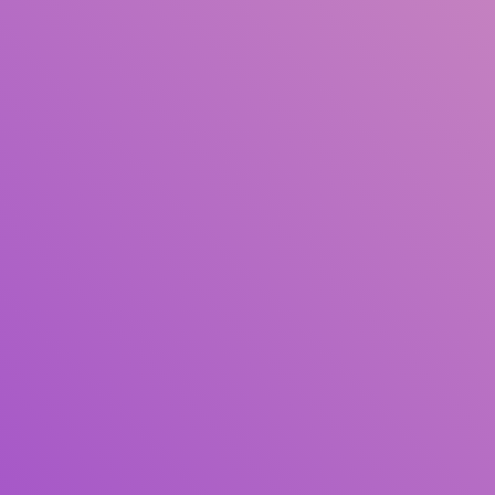
Judul
Pengarang
Subjek
ISBN/ISSN
Tipe Koleksi
Lokasi
GMD