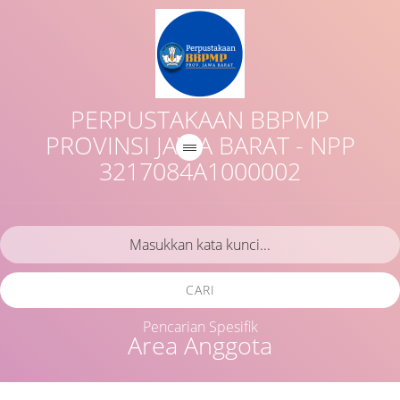
PERPUSTAKAAN BBPMP
PROVINSI JAWA BARAT - NPP
3217084A1000002
CARI
Pencarian Spesifik
Area Anggota