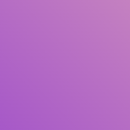
Judul
Pengarang
Subjek
ISBN/ISSN
Tipe Koleksi
Lokasi
GMD