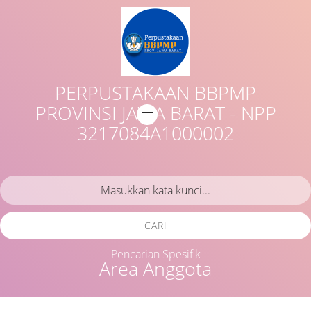
PERPUSTAKAAN BBPMP
PROVINSI JAWA BARAT - NPP
3217084A1000002
CARI
Pencarian Spesifik
Area Anggota