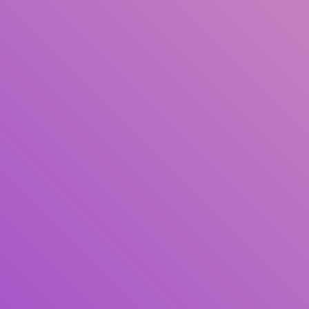
Judul
Pengarang
Subjek
ISBN/ISSN
Tipe Koleksi
Lokasi
GMD