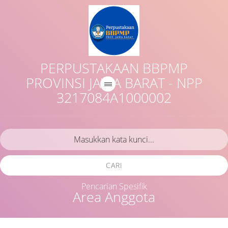
PERPUSTAKAAN BBPMP
PROVINSI JAWA BARAT - NPP
3217084A1000002
CARI
Pencarian Spesifik
Area Anggota