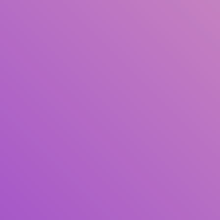
Judul
Pengarang
Subjek
ISBN/ISSN
Tipe Koleksi
Lokasi
GMD