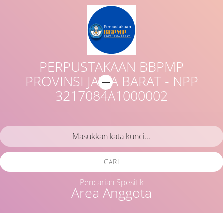
PERPUSTAKAAN BBPMP
PROVINSI JAWA BARAT - NPP
3217084A1000002
CARI
Pencarian Spesifik
Area Anggota