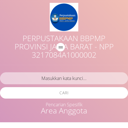
PERPUSTAKAAN BBPMP
PROVINSI JAWA BARAT - NPP
3217084A1000002
CARI
Pencarian Spesifik
Area Anggota