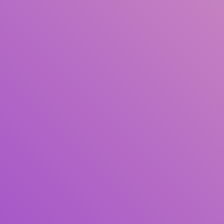
Judul
Pengarang
Subjek
ISBN/ISSN
Tipe Koleksi
Lokasi
GMD