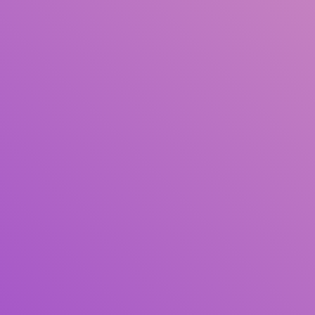
Judul
Pengarang
Subjek
ISBN/ISSN
Tipe Koleksi
Lokasi
GMD