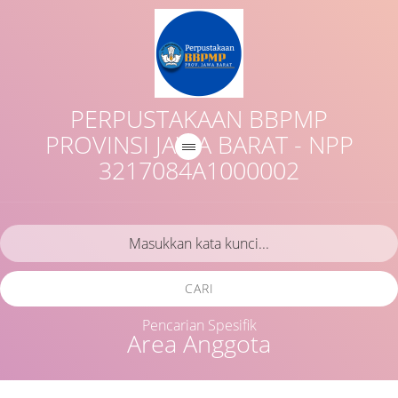
PERPUSTAKAAN BBPMP
PROVINSI JAWA BARAT - NPP
3217084A1000002
CARI
Pencarian Spesifik
Area Anggota