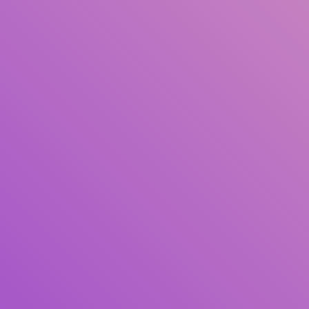
Judul
Pengarang
Subjek
ISBN/ISSN
Tipe Koleksi
Lokasi
GMD