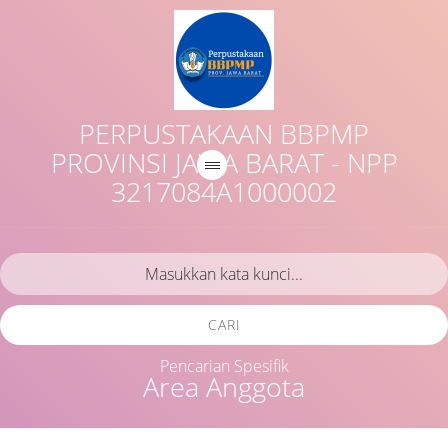
PERPUSTAKAAN BBPMP
PROVINSI JAWA BARAT - NPP
3217084A1000002
CARI
Pencarian Spesifik
Area Anggota