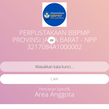
PERPUSTAKAAN BBPMP
PROVINSI JAWA BARAT - NPP
3217084A1000002
CARI
Pencarian Spesifik
Area Anggota