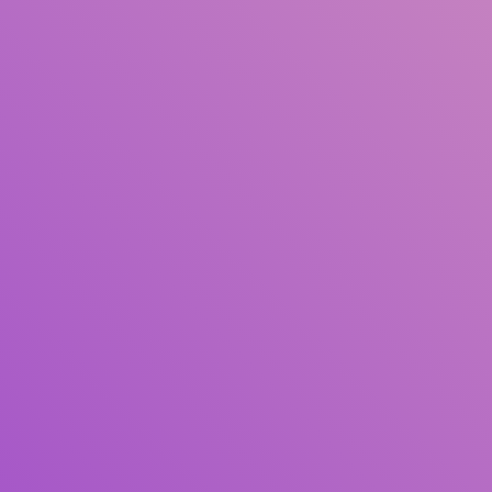
Judul
Pengarang
Subjek
ISBN/ISSN
Tipe Koleksi
Lokasi
GMD