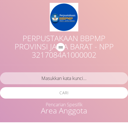
PERPUSTAKAAN BBPMP
PROVINSI JAWA BARAT - NPP
3217084A1000002
CARI
Pencarian Spesifik
Area Anggota