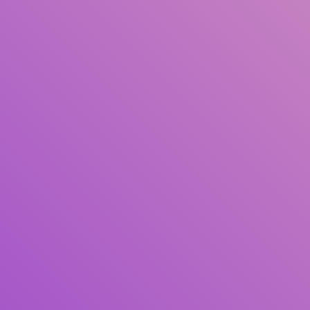
Judul
Pengarang
Subjek
ISBN/ISSN
Tipe Koleksi
Lokasi
GMD