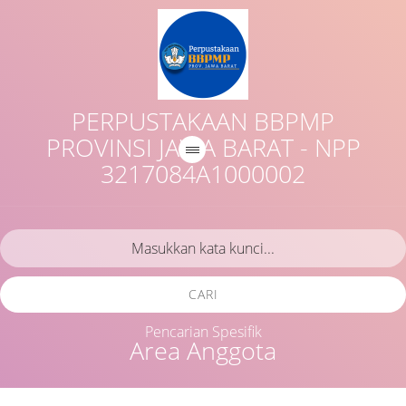
PERPUSTAKAAN BBPMP
PROVINSI JAWA BARAT - NPP
3217084A1000002
CARI
Pencarian Spesifik
Area Anggota