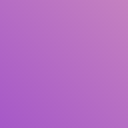
Judul
Pengarang
Subjek
ISBN/ISSN
Tipe Koleksi
Lokasi
GMD