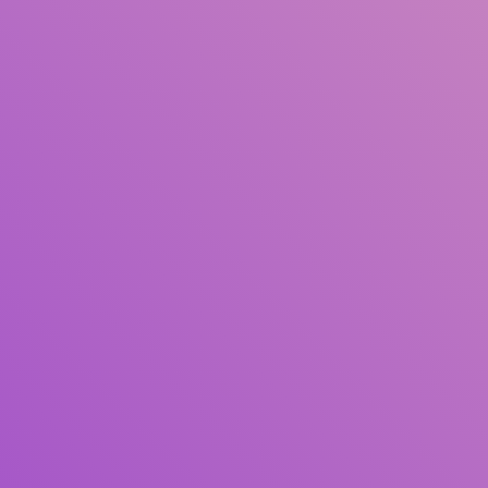
Judul
Pengarang
Subjek
ISBN/ISSN
Tipe Koleksi
Lokasi
GMD