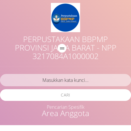
PERPUSTAKAAN BBPMP
PROVINSI JAWA BARAT - NPP
3217084A1000002
CARI
Pencarian Spesifik
Area Anggota