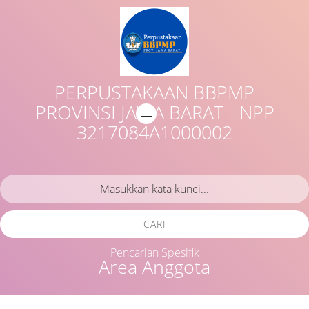
PERPUSTAKAAN BBPMP
PROVINSI JAWA BARAT - NPP
3217084A1000002
CARI
Pencarian Spesifik
Area Anggota