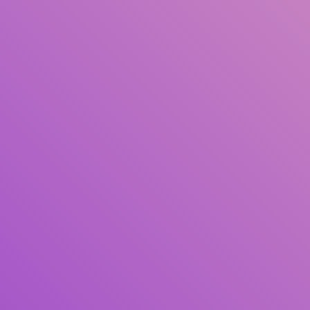
Judul
Pengarang
Subjek
ISBN/ISSN
Tipe Koleksi
Lokasi
GMD