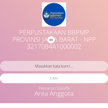
PERPUSTAKAAN BBPMP
PROVINSI JAWA BARAT - NPP
3217084A1000002
CARI
Pencarian Spesifik
Area Anggota