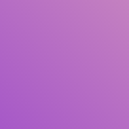
Judul
Pengarang
Subjek
ISBN/ISSN
Tipe Koleksi
Lokasi
GMD