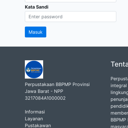
Kata Sandi
Tent
Perpust
Perpustakaan BBPMP Provinsi
integra
Jawa Barat - NPP
lingkun
3217084A1000002
penunj
pendidi
Informasi
memberi
Layanan
BBPMP P
Pustakawan
masyara