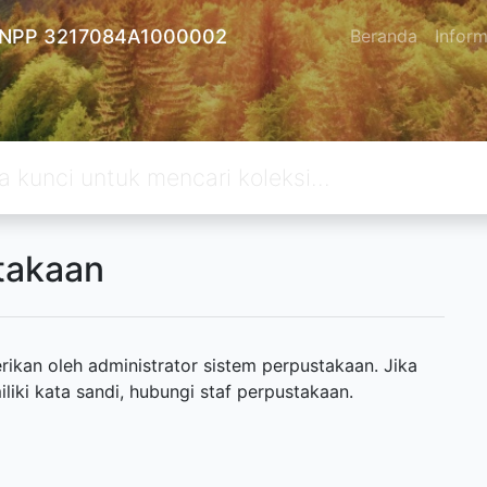
 - NPP 3217084A1000002
Beranda
Inform
takaan
ikan oleh administrator sistem perpustakaan. Jika
ki kata sandi, hubungi staf perpustakaan.