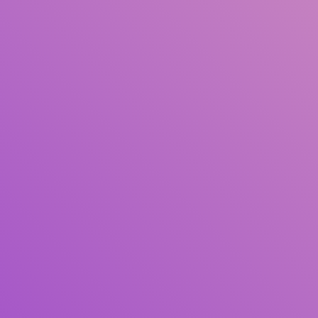
Judul
Pengarang
Subjek
ISBN/ISSN
Tipe Koleksi
Lokasi
GMD