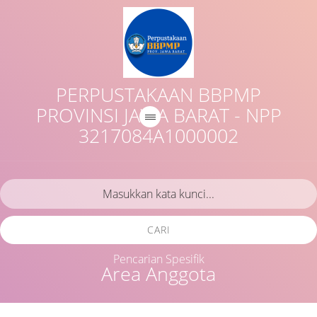
PERPUSTAKAAN BBPMP
PROVINSI JAWA BARAT - NPP
3217084A1000002
CARI
Pencarian Spesifik
Area Anggota