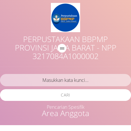
PERPUSTAKAAN BBPMP
PROVINSI JAWA BARAT - NPP
3217084A1000002
CARI
Pencarian Spesifik
Area Anggota