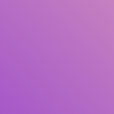
Judul
Pengarang
Subjek
ISBN/ISSN
Tipe Koleksi
Lokasi
GMD