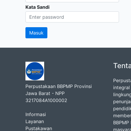
Kata Sandi
Tent
Perpust
Perpustakaan BBPMP Provinsi
integra
Jawa Barat - NPP
lingkun
3217084A1000002
penunj
pendidi
Informasi
memberi
Layanan
BBPMP P
Pustakawan
masyara