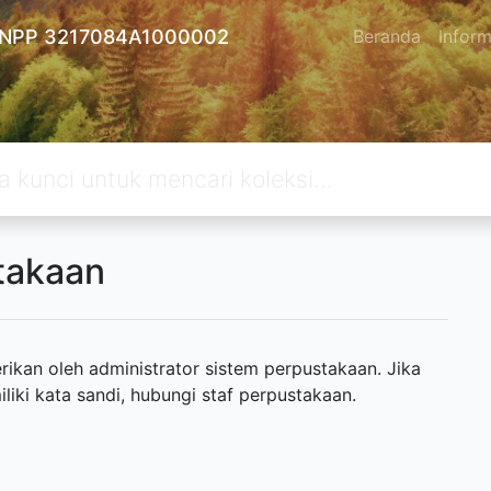
 - NPP 3217084A1000002
Beranda
Inform
takaan
ikan oleh administrator sistem perpustakaan. Jika
ki kata sandi, hubungi staf perpustakaan.