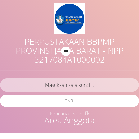
PERPUSTAKAAN BBPMP
PROVINSI JAWA BARAT - NPP
3217084A1000002
CARI
Pencarian Spesifik
Area Anggota