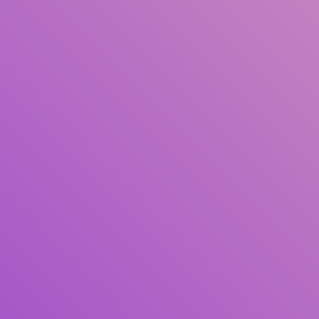
Judul
Pengarang
Subjek
ISBN/ISSN
Tipe Koleksi
Lokasi
GMD