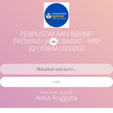
PERPUSTAKAAN BBPMP
PROVINSI JAWA BARAT - NPP
3217084A1000002
CARI
Pencarian Spesifik
Area Anggota