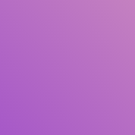
Judul
Pengarang
Subjek
ISBN/ISSN
Tipe Koleksi
Lokasi
GMD