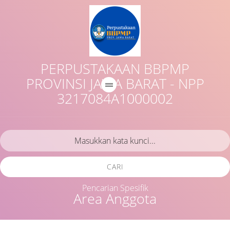
PERPUSTAKAAN BBPMP
PROVINSI JAWA BARAT - NPP
3217084A1000002
CARI
Pencarian Spesifik
Area Anggota