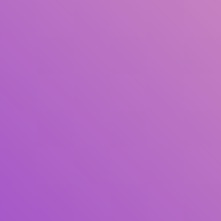
Judul
Pengarang
Subjek
ISBN/ISSN
Tipe Koleksi
Lokasi
GMD