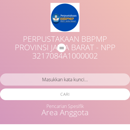
PERPUSTAKAAN BBPMP
PROVINSI JAWA BARAT - NPP
3217084A1000002
CARI
Pencarian Spesifik
Area Anggota