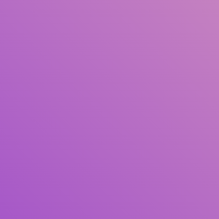
Judul
Pengarang
Subjek
ISBN/ISSN
Tipe Koleksi
Lokasi
GMD