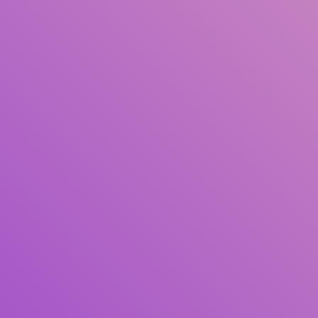
Judul
Pengarang
Subjek
ISBN/ISSN
Tipe Koleksi
Lokasi
GMD