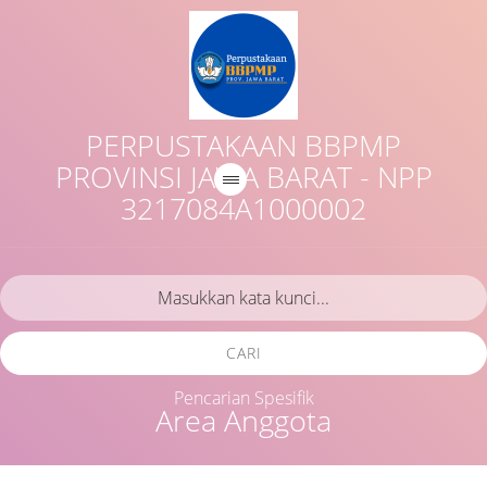
PERPUSTAKAAN BBPMP
PROVINSI JAWA BARAT - NPP
3217084A1000002
CARI
Pencarian Spesifik
Area Anggota