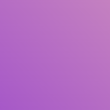
Judul
Pengarang
Subjek
ISBN/ISSN
Tipe Koleksi
Lokasi
GMD