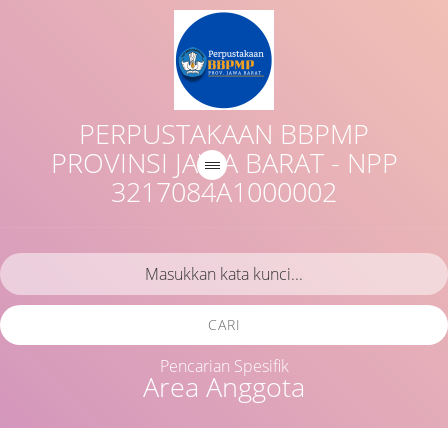
PERPUSTAKAAN BBPMP
PROVINSI JAWA BARAT - NPP
3217084A1000002
CARI
Pencarian Spesifik
Area Anggota