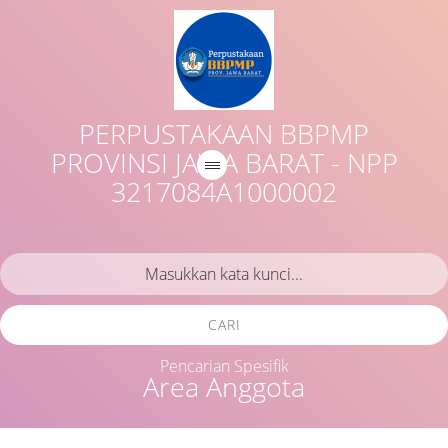
PERPUSTAKAAN BBPMP
PROVINSI JAWA BARAT - NPP
3217084A1000002
CARI
Pencarian Spesifik
Area Anggota