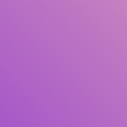
Judul
Pengarang
Subjek
ISBN/ISSN
Tipe Koleksi
Lokasi
GMD