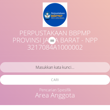
PERPUSTAKAAN BBPMP
PROVINSI JAWA BARAT - NPP
3217084A1000002
CARI
Pencarian Spesifik
Area Anggota