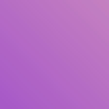
Judul
Pengarang
Subjek
ISBN/ISSN
Tipe Koleksi
Lokasi
GMD