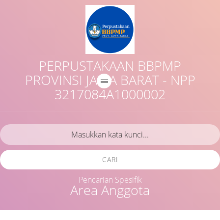
PERPUSTAKAAN BBPMP
PROVINSI JAWA BARAT - NPP
3217084A1000002
CARI
Pencarian Spesifik
Area Anggota