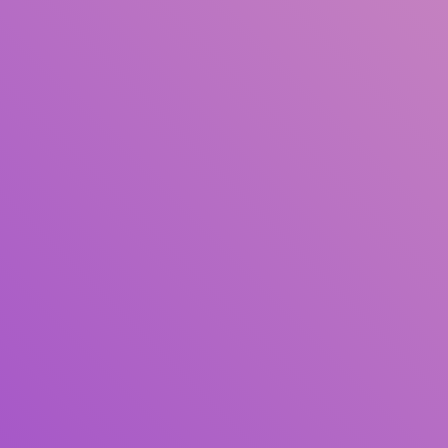
Judul
Pengarang
Subjek
ISBN/ISSN
Tipe Koleksi
Lokasi
GMD